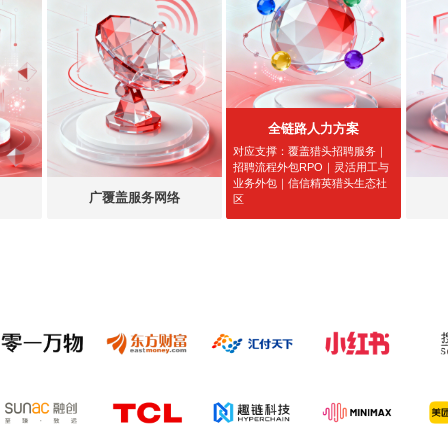
全链路人力方案
对应支撑：覆盖猎头招聘服务｜
招聘流程外包RPO｜灵活用工与
业务外包｜信信精英猎头生态社
广覆盖服务网络
区